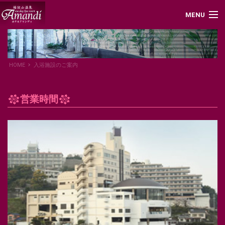
MENU
PCページはこちら
HOME
入浴施設のご案内
TEL:095-862-5555
営業時間
トップページ
キャンペーン
ごあんない
ひたる
くつろぐ