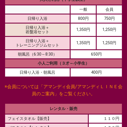
一般
会員
日帰り入浴
800円
750円
日帰り入浴＋
1,350円
1,250円
岩盤浴セット
日帰り入浴＋
1,350円
1,250円
トレーニングジムセット
朝風呂（6:30～8:30）
650円
小人ご利用（３才～小学生）
日帰り入浴・朝風呂
400円
※会員については「アマンディ会員/アマンディＬＩＮＥ会
員のご案内」をご覧ください。
レンタル・販売
フェイスタオル【販売】
１１０円