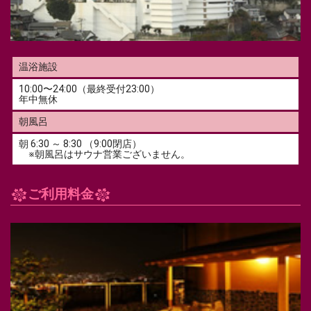
とまる
温浴施設
あじわう
10:00〜24:00（最終受付23:00）
年中無休
あそぶ
朝風呂
朝 6:30 ～ 8:30 （9:00閉店）
お問い合わせ
※朝風呂はサウナ営業ございません。
ご利用料金
会社概要
プライバシーポリシー
サイトマップ